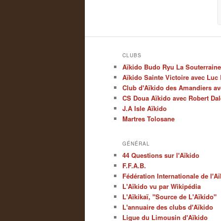
CLUBS
Aïkido Budo Ryu La Souterraine
Aïkido Sainte Victoire avec Lu
Club d'Aïkido des Amandiers av
CS Doua Aïkido avec Robert Da
J.A Isle Aïkido
Martres Tolosane
GÉNÉRAL
44 Questions sur l'Aïkido
F.F.A.B.
Fédération Internationale de l'A
L'Aïkido vu par Wikipédia
L'Aïkikaï, "Source de L'Aïkido"
L'annuaire des clubs d'Aïkido
Ligue du Limousin d'Aïkido