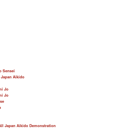
o Sensei
l Japan Aikido
mi Jo
mi Jo
ase
a
All Japan Aikido Demonstration