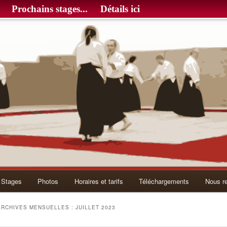
Prochains stages...
Détails ici
Stages
Photos
Horaires et tarifs
Téléchargements
Nous re
ARCHIVES MENSUELLES :
JUILLET 2023