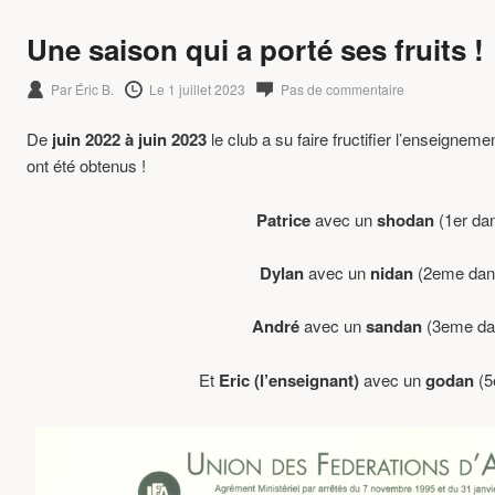
Une saison qui a porté ses fruits !
Par Éric B.
Le 1 juillet 2023
Pas de commentaire
De
juin 2022 à juin 2023
le club a su faire fructifier l’enseigneme
ont été obtenus !
Patrice
avec un
shodan
(1er da
Dylan
avec un
nidan
(2eme dan
André
avec un
sandan
(3eme da
Et
Eric (l’enseignant)
avec un
godan
(5