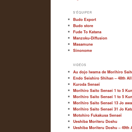
S'ÉQUIPER
Budo Export
Budo store
Fude To Katana
Manzoku-Diffusion
Masamune
Sinonome
VIDÉOS
Au dojo Iwama de Morihiro Sait
Endo Seishiro Shihan – 48th Al
Kuroda Senseï
Morihiro Saito Sensei 1 to 5 Ku
Morihiro Saito Sensei 1 to 5 Ku
Morihiro Saito Senseï 13 Jo aw
Morihiro Saito Sensei 31 Jo Kat
Motohiro Fukakusa Senseï
Ueshiba Moriteru Doshu
Ueshiba Moriteru Doshu – 49th 