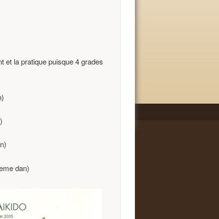
nt et la pratique puisque 4 grades
n)
)
n)
eme dan)